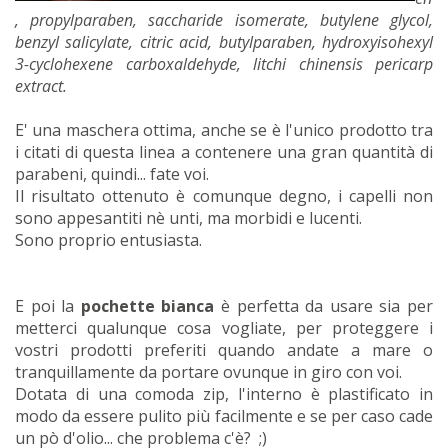
, propylparaben, saccharide isomerate, butylene glycol,
benzyl salicylate, citric acid, butylparaben, hydroxyisohexyl
3-cyclohexene carboxaldehyde, litchi chinensis pericarp
extract.
E' una maschera ottima, anche se è l'unico prodotto tra
i citati di questa linea a contenere una gran quantità di
parabeni, quindi... fate voi.
Il risultato ottenuto è comunque degno, i capelli non
sono appesantiti nè unti, ma morbidi e lucenti.
Sono proprio entusiasta.
E poi la
pochette bianca
è perfetta da usare sia per
metterci qualunque cosa vogliate, per proteggere i
vostri prodotti preferiti quando andate a mare o
tranquillamente da portare ovunque in giro con voi.
Dotata di una comoda zip, l'interno è plastificato in
modo da essere pulito più facilmente e se per caso cade
un pò d'olio... che problema c'è? ;)