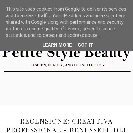
This site uses cookies from Google to deliver its services
and to analyze traffic. Your IP address and user-agent are
shared with Google along with performance and security
metrics to ensure quality of service, generate usage
statistics, and to detect and address abuse.
LEARN MORE
GOT IT
RECENSIONE: CREATTIVA
PROFESSIONAL - BENESSERE DEI