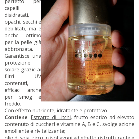
perfetto per
capelli
disidratati,
opachi, secchi e
debilitati, ma è
anche ottimo
per la pelle già
abbronzata.
Garantisce una
protezione
solare grazie ai
filtri UV
contenuti,
efficaci anche
per smog e
freddo.
Con effetto nutriente, idratante e protettivo.
Contiene
:
Estratto di Litchi
, frutto esotico ad elevato
contenuto di zuccheri e vitamine A, B e C, svolge azione
emolliente e rivitalizzante;
olio di soia
, ricco in isoflavoni ad effetto ristrutturante e