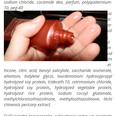
sodium chloride, cocamide dea, parfum, polyquaternium-
10, peg-40
ca
st
or
oil
,
a
m
od
im
et
hicone, citric acid, benzyl salicylate, saccharide isomerate,
allantoin, butylene glycol, laurdimonium hydroxypropyl
hydrolyzed soy protein, trideceth.10, cetrimonium chloride,
hydrolyzed soy protein,, hydrolyzed vegetable protein,
hydrolyzed rice protein, sodium cocoyl glutamate,
methylchloroisothiazolinone, methylisothiazolinone, litchi
chinensis pericarp extract.
Dall'aspetto trasparente, schiumoso come un normale