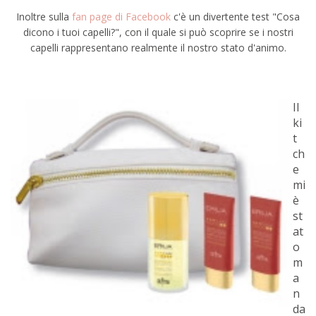
Inoltre sulla
fan page di Facebook
c'è un divertente test "Cosa
dicono i tuoi capelli?", con il quale si può scoprire se i nostri
capelli rappresentano realmente il nostro stato d'animo.
Il
ki
t
ch
e
mi
è
st
at
o
m
a
n
da