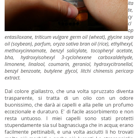
ita
te,
cy
cl
op
entasiloxane, triticum vulgare germ oil (wheat), glycine soya
oil (soybean), parfum, oryza sativa bran oil (rice), ethylhexyl,
methoxycinnamate, benzyl salicylate, tocopheryl acetate,
bha, hydroxyisohexyl 3-cyclohexene carboxaldehyde,
limonene, linalool, coumarin, geraniol, hydroxycitronellal,
benzyl benzoate, butylene glycol, litchi chinensis pericarp
extract.
Dal colore giallastro, che una volta spruzzato diventa
trasparente, si tratta di un olio con un odore
buonissimo, che darà ai capelli e alla pelle un profumo
eccezionale e duraturo. E' di facile assorbimento e non
resta untuoso. I miei capelli sono stati protetti
stupendamente sia sul bagnasciuga che in acqua; erano
facilmente pettinabili, e una volta asciutti li ho trovati