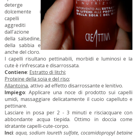
deterge
dolcemente i
capelli
aggrediti
dall'azione
della salsedine,
della sabbia e
anche del cloro.
I capelli risultano pettinabili, morbidi e luminosi e la
cute è rinfrescata e disarrossata.
Contiene
:
Estratto di litchi
;
Proteine della soia e del riso
;
Allantoina
, attivo ad effetto disarrossante e lenitivo.
Impiego
: Applicare una noce di prodotto sui capelli
umidi, massaggiare delicatamente il cuoio capelluto e
pettinare.
Lasciare in posa per 2 - 3 minuti e risciacquare con
abbondante acqua tiepida. Ottimo in doccia come
idratante capelli-cute-corpo.
Inci
:
aqua, sodium laureth sulfate, cocamidopropyl betaine