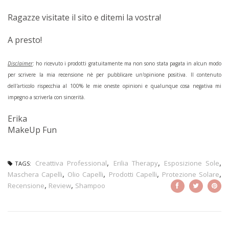
Ragazze visitate il sito e ditemi la vostra!
A presto!
Disclaimer
: ho ricevuto i prodotti gratuitamente ma non sono stata pagata in alcun modo
per scrivere la mia recensione nè per pubblicare un'opinione positiva. Il contenuto
dell'articolo rispecchia al 100% le mie oneste opinioni e qualunque cosa negativa mi
impegno a scriverla con sincerità.
Erika
MakeUp Fun
,
,
,
Creattiva Professional
Erilia Therapy
Esposizione Sole
TAGS:
,
,
,
,
Maschera Capelli
Olio Capelli
Prodotti Capelli
Protezione Solare
,
,
Recensione
Review
Shampoo