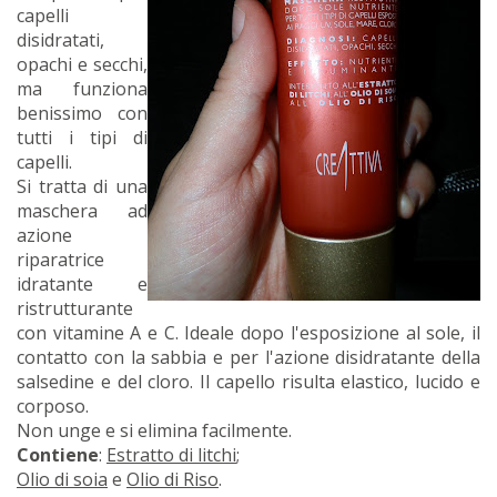
capelli
disidratati,
opachi e secchi,
ma funziona
benissimo con
tutti i tipi di
capelli.
Si tratta di una
maschera ad
azione
riparatrice
idratante e
ristrutturante
con vitamine A e C. Ideale dopo l'esposizione al sole, il
contatto con la sabbia e per l'azione disidratante della
salsedine e del cloro. Il capello risulta elastico, lucido e
corposo.
Non unge e si elimina facilmente.
Contiene
:
Estratto di litchi
;
Olio di soia
e
Olio di Riso
.