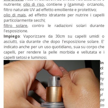
nutriente;
olio di riso
, contiene y (gamma)- orzanolo,
filtro naturale UV ad effetto emolliente e protettivo;
olio di mais
, ad effetto idratante per nutrire i capelli
particolarmente secchi;
filtro solare
, contro le radiazioni solari durante
l'esposizione.
Impiego
: Vaporizzare da 30cm su capelli umidi o
asciutti, sia durante che dopo l'esposizione solare. E'
indicato anche per un uso quotidiano, sua su corpo che
capelli, per rendere la pelle morbida e vellutata e i
capelli setosi e luminosi.
In
ci
:
et
hy
lh
ex
yl
pa
lm