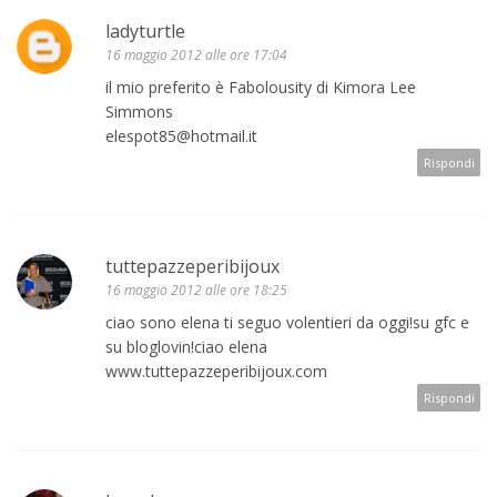
ladyturtle
16 maggio 2012 alle ore 17:04
il mio preferito è Fabolousity di Kimora Lee
Simmons
elespot85@hotmail.it
Rispondi
tuttepazzeperibijoux
16 maggio 2012 alle ore 18:25
ciao sono elena ti seguo volentieri da oggi!su gfc e
su bloglovin!ciao elena
www.tuttepazzeperibijoux.com
Rispondi