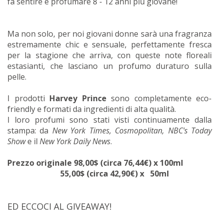
fa sentire e profumare 8 - 12 anni più giovane!
Ma non solo, per noi giovani donne sarà una fragranza
estremamente chic e sensuale, perfettamente fresca
per la stagione che arriva, con queste note floreali
estasianti, che lasciano un profumo duraturo sulla
pelle.
I prodotti
Harvey Prince
sono completamente eco-
friendly e formati da ingredienti di alta qualità.
I loro profumi sono stati visti continuamente dalla
stampa: da
New York Times, Cosmopolitan, NBC's Today
Show
e il
New York Daily News
.
Prezzo originale 98,00$ (circa 76,44€) x 100ml
55,00$ (circa 42,90€) x 50ml
ED ECCOCI AL GIVEAWAY!