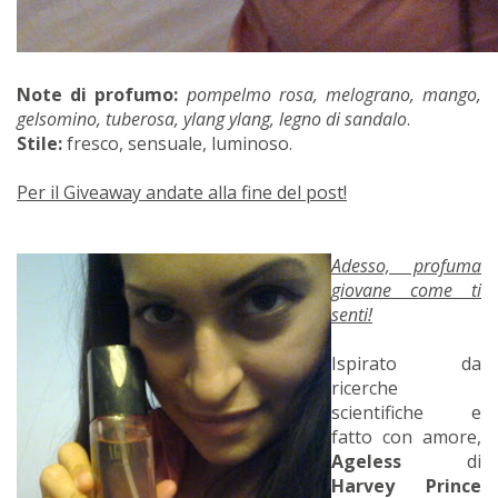
Note di profumo:
pompelmo rosa, melograno, mango,
gelsomino, tuberosa, ylang ylang, legno di sandalo
.
Stile:
fresco, sensuale, luminoso.
Per il Giveaway andate alla fine del post!
Adesso, profuma
giovane come ti
senti!
Ispirato da
ricerche
scientifiche e
fatto con amore,
Ageless
di
Harvey Prince