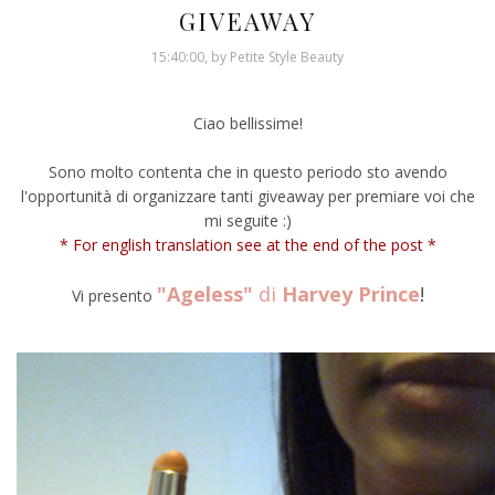
GIVEAWAY
15:40:00, by Petite Style Beauty
Ciao bellissime!
Sono molto contenta che in questo periodo sto avendo
l'opportunità di organizzare tanti giveaway per premiare voi che
mi seguite :)
* For english translation see at the end of the post *
"Ageless"
di
Harvey Prince
!
Vi presento