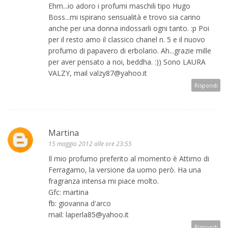
Ehm...io adoro i profumi maschili tipo Hugo
Boss...mi ispirano sensualità e trovo sia carino
anche per una donna indossarli ogni tanto. :p Poi
per il resto amo il classico chanel n. 5 e il nuovo
profumo di papavero di erbolario. Ah...grazie mille
per aver pensato a noi, beddha. :)) Sono LAURA
VALZY, mail valzy87@yahoo.it
Rispondi
Martina
15 maggio 2012 alle ore 23:55
Il mio profumo preferito al momento è Attimo di
Ferragamo, la versione da uomo però. Ha una
fragranza intensa mi piace molto.
Gfc: martina
fb: giovanna d'arco
mail: laperla85@yahoo.it
Rispondi