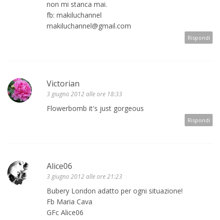
non mi stanca mai.
fb: makiluchannel
makiluchannel@gmail.com
Rispondi
Victorian
3 giugno 2012 alle ore 18:33
Flowerbomb it's just gorgeous
Rispondi
Alice06
3 giugno 2012 alle ore 21:23
Bubery London adatto per ogni situazione!
Fb Maria Cava
GFc Alice06