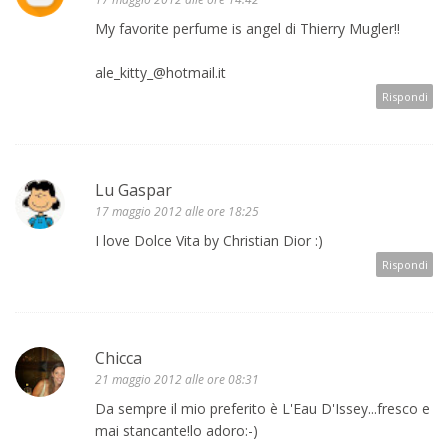
My favorite perfume is angel di Thierry Mugler!!
ale_kitty_@hotmail.it
Rispondi
Lu Gaspar
17 maggio 2012 alle ore 18:25
I love Dolce Vita by Christian Dior :)
Rispondi
Chicca
21 maggio 2012 alle ore 08:31
Da sempre il mio preferito è L'Eau D'Issey...fresco e
mai stancante!lo adoro:-)