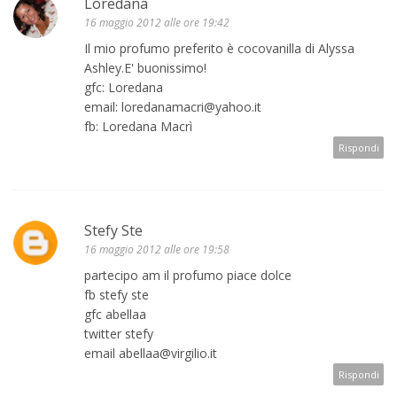
Loredana
16 maggio 2012 alle ore 19:42
Il mio profumo preferito è cocovanilla di Alyssa
Ashley.E' buonissimo!
gfc: Loredana
email: loredanamacri@yahoo.it
fb: Loredana Macrì
Rispondi
Stefy Ste
16 maggio 2012 alle ore 19:58
partecipo am il profumo piace dolce
fb stefy ste
gfc abellaa
twitter stefy
email abellaa@virgilio.it
Rispondi