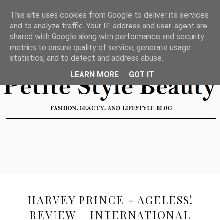
This site uses cookies from Google to deliver its services
and to analyze traffic. Your IP address and user-agent are
shared with Google along with performance and security
metrics to ensure quality of service, generate usage
statistics, and to detect and address abuse.
LEARN MORE
GOT IT
HARVEY PRINCE - AGELESS!
REVIEW + INTERNATIONAL