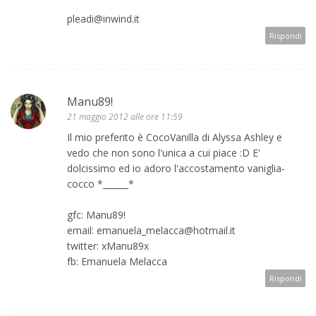
pleadi@inwind.it
Rispondi
Manu89!
21 maggio 2012 alle ore 11:59
Il mio preferito è CocoVanilla di Alyssa Ashley e
vedo che non sono l'unica a cui piace :D E'
dolcissimo ed io adoro l'accostamento vaniglia-
cocco *______*
gfc: Manu89!
email: emanuela_melacca@hotmail.it
twitter: xManu89x
fb: Emanuela Melacca
Rispondi