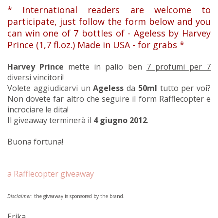
* International readers are welcome to
participate, just follow the form below and you
can win one of 7 bottles of - Ageless by Harvey
Prince (1,7 fl.oz.) Made in USA - for grabs *
Harvey Prince
mette in palio ben
7 profumi per 7
diversi vincitori
!
Volete aggiudicarvi un
Ageless
da
50ml
tutto per voi?
Non dovete far altro che seguire il form Rafflecopter e
incrociare le dita!
Il giveaway terminerà il
4 giugno 2012
.
Buona fortuna!
a Rafflecopter giveaway
Disclaimer
: the giveaway is sponsored by the brand.
Erika