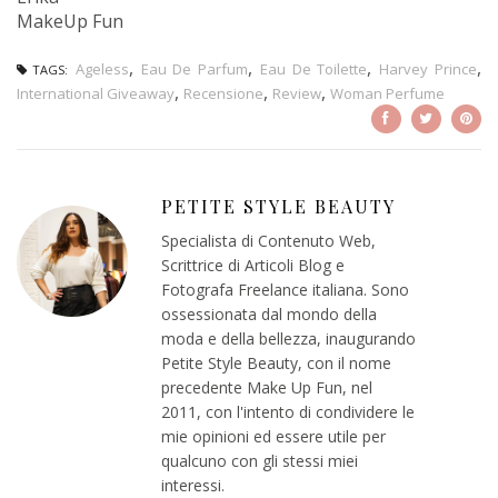
MakeUp Fun
,
,
,
,
Ageless
Eau De Parfum
Eau De Toilette
Harvey Prince
TAGS:
,
,
,
International Giveaway
Recensione
Review
Woman Perfume
PETITE STYLE BEAUTY
Specialista di Contenuto Web,
Scrittrice di Articoli Blog e
Fotografa Freelance italiana. Sono
ossessionata dal mondo della
moda e della bellezza, inaugurando
Petite Style Beauty, con il nome
precedente Make Up Fun, nel
2011, con l'intento di condividere le
mie opinioni ed essere utile per
qualcuno con gli stessi miei
interessi.