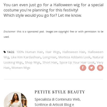
You can even just go for a Halloween wig for a special
costume you're planning for this festivity!
Which style would you go for? Let me know.
Disclaimer
: this is a sponsored post. Images are copyright free or with permission to be
used.
,
,
,
100% Human Hair
Hair Wigs
Halloween Hair
Halloween
TAGS:
,
,
,
,
Wig
Like Kim Kardashian
Long Hair
Morticia Addams Look
Natural
,
,
,
,
Looking Wigs
Shop Wigs
Short Hair
Spice Up Your Hair Look
Very
,
Hair
Women Wigs
PETITE STYLE BEAUTY
Specialista di Contenuto Web,
Scrittrice di Articoli Blog e