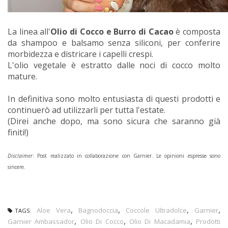
La linea all'
Olio di Cocco e Burro di Cacao
è composta
da shampoo e balsamo senza siliconi, per conferire
morbidezza e districare i capelli crespi.
L'olio vegetale è estratto dalle noci di cocco molto
mature.
In definitiva sono molto entusiasta di questi prodotti e
continuerò ad utilizzarli per tutta l'estate.
(Direi anche dopo, ma sono sicura che saranno già
finiti!)
Disclaimer
: Post realizzato in collaborazione con Garnier. Le opinioni espresse sono
sincere.
,
,
,
,
Aloe Vera
Bagnodoccia
Coccole Ultradolce
Garnier
TAGS:
,
,
,
Garnier Ambassador
Olio Di Cocco
Olio Di Macadamia
Prodotti