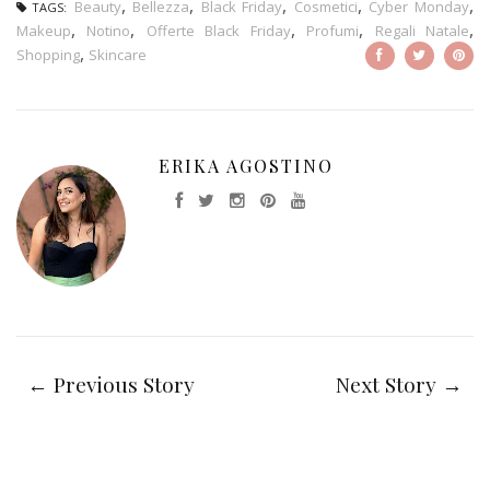
,
,
,
,
,
Beauty
Bellezza
Black Friday
Cosmetici
Cyber Monday
TAGS:
,
,
,
,
,
Makeup
Notino
Offerte Black Friday
Profumi
Regali Natale
,
Shopping
Skincare
ERIKA AGOSTINO
← Previous Story
Next Story →